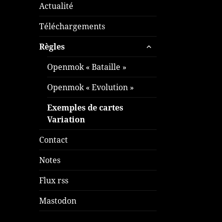
Actualité
Téléchargements
ouvrir
Règles
le
sous-
Openmok « Bataille »
menu
Openmok « Evolution »
Exemples de cartes
Variation
Contact
Notes
Flux rss
Mastodon