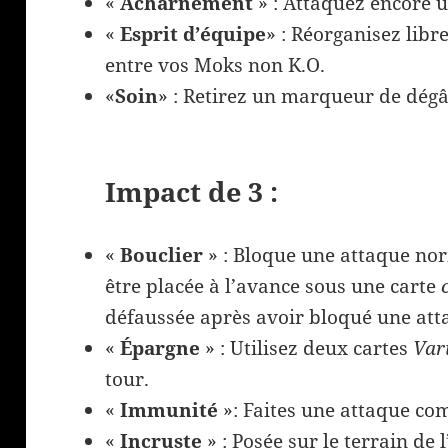
«
Acharnement
» : Attaquez encore u
«
Esprit d’équipe
» : Réorganisez lib
entre vos Moks non K.O.
«
Soin
» : Retirez un marqueur de dégât
Impact de 3 :
«
Bouclier
» : Bloque une attaque nor
être placée à l’avance sous une carte
défaussée après avoir bloqué une att
«
Épargne
» : Utilisez deux cartes
Vari
tour.
«
Immunité
»: Faites une attaque com
«
Incruste
» : Posée sur le terrain de 